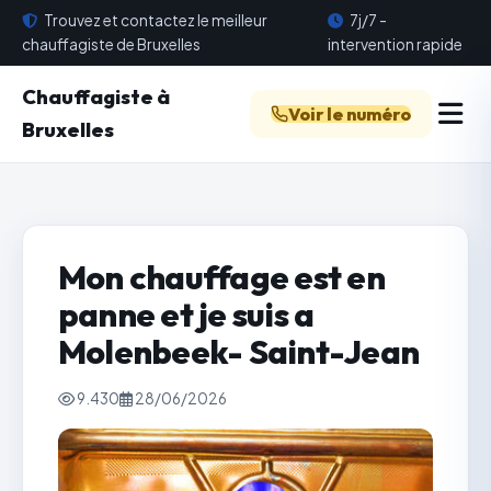
Trouvez et contactez le meilleur
7j/7 -
chauffagiste de Bruxelles
intervention rapide
Chauffagiste à
Voir le numéro
Bruxelles
Mon chauffage est en
panne et je suis a
Molenbeek- Saint-Jean
9.430
28/06/2026