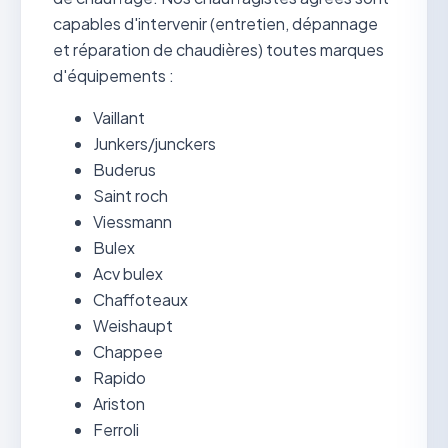
capables d'intervenir (entretien, dépannage
et réparation de chaudières) toutes marques
d'équipements :
Vaillant
Junkers/junckers
Buderus
Saint roch
Viessmann
Bulex
Acv bulex
Chaffoteaux
Weishaupt
Chappee
Rapido
Ariston
Ferroli